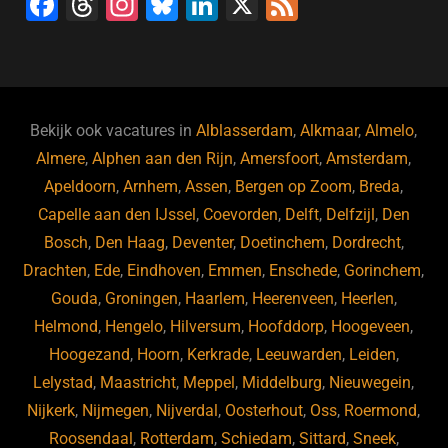
F
T
In
Bl
Li
X
F
a
hr
st
u
n
e
c
e
a
e
k
e
e
a
gr
s
e
d
b
d
a
ky
dI
Bekijk ook vacatures in
Alblasserdam
,
Alkmaar
,
Almelo
,
o
s
m
n
Almere
,
Alphen aan den Rijn
,
Amersfoort
,
Amsterdam
,
Apeldoorn
,
Arnhem
,
Assen
,
Bergen op Zoom
,
Breda
,
o
Capelle aan den IJssel
,
Coevorden
,
Delft
,
Delfzijl
,
Den
k
Bosch
,
Den Haag
,
Deventer
,
Doetinchem
,
Dordrecht
,
Drachten
,
Ede
,
Eindhoven
,
Emmen
,
Enschede
,
Gorinchem
,
Gouda
,
Groningen
,
Haarlem
,
Heerenveen
,
Heerlen
,
Helmond
,
Hengelo
,
Hilversum
,
Hoofddorp
,
Hoogeveen
,
Hoogezand
,
Hoorn
,
Kerkrade
,
Leeuwarden
,
Leiden
,
Lelystad
,
Maastricht
,
Meppel
,
Middelburg
,
Nieuwegein
,
Nijkerk
,
Nijmegen
,
Nijverdal
,
Oosterhout
,
Oss
,
Roermond
,
Roosendaal
,
Rotterdam
,
Schiedam
,
Sittard
,
Sneek
,