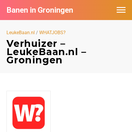
Banen in Groningen
Vacatures per bedrijf
LeukeBaan.nl
/
WHATJOBS?
De populairste vacatures in Groningen
Verhuizer –
LeukeBaan.nl –
Nieuwsbrief feed
Groningen