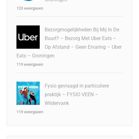
123 weergaven
Bezorgmogelijkheden Bij Mij In De
Buurt? – Bezorg Met Uber Eats –
Op Afstand – Geen Ervaring – Uber
Eats – Groningen
119 weergaven
Fysio gevraagd in particuliere
praktijk – FYSIO VEEN –
Wildervank
119 weergaven