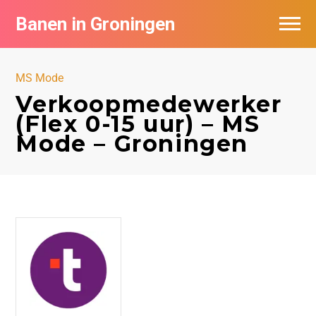
Banen in Groningen
Vacatures per bedrijf
MS Mode
De populairste vacatures in Groningen
Verkoopmedewerker
(Flex 0-15 uur) – MS
Nieuwsbrief feed
Mode – Groningen