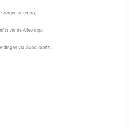
de zorgverzekering;
its via de Alleo app;
leidingen via GoodHabitz.