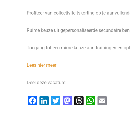
Profiteer van collectiviteitskorting op je aanvullen
Ruime keuze uit gepersonaliseerde secundaire benef
Toegang tot een ruime keuze aan trainingen en op
Lees hier meer
Deel deze vacature:
F
Li
T
M
T
W
E
a
n
wi
a
hr
h
m
c
k
tt
st
e
at
ai
e
e
er
o
a
s
l