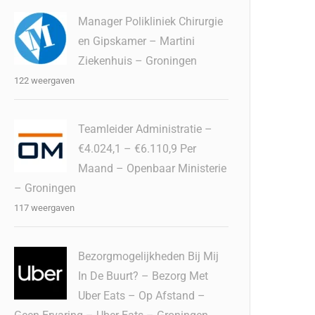
Manager Polikliniek Chirurgie
en Gipskamer – Martini
Ziekenhuis – Groningen
122 weergaven
Teamleider Administratie –
€4.024,1 – €6.110,9 Per
Maand – Openbaar Ministerie
– Groningen
117 weergaven
Bezorgmogelijkheden Bij Mij
In De Buurt? – Bezorg Met
Uber Eats – Op Afstand –