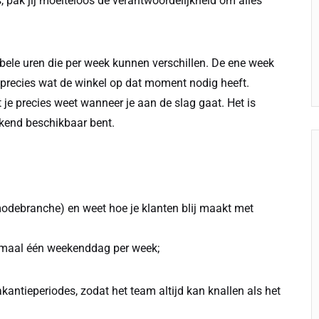
, pak jij moeiteloos de verantwoordelijkheid om alles
ibele uren die per week kunnen verschillen. De ene week
, precies wat de winkel op dat moment nodig heeft.
dat je precies weet wanneer je aan de slag gaat. Het is
ekend beschikbaar bent.
 modebranche) en weet hoe je klanten blij maakt met
nimaal één weekenddag per week;
akantieperiodes, zodat het team altijd kan knallen als het