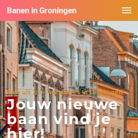
Banen in Groningen
Vacatures per bedrijf
De populairste vacatures in Groningen
Nieuwsbrief feed
Kies uit
2894
vacatures in Groningen
Jouw nieuwe
baan vind je
hier!