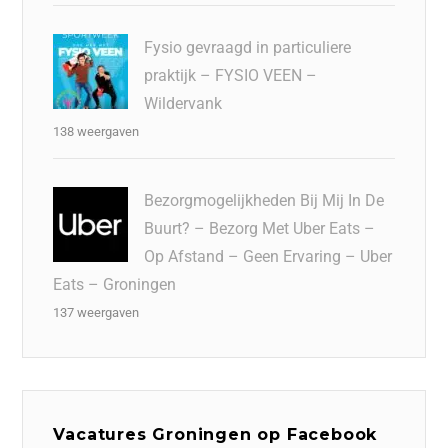
Fysio gevraagd in particuliere
praktijk – FYSIO VEEN –
Wildervank
138 weergaven
Bezorgmogelijkheden Bij Mij In De
Buurt? – Bezorg Met Uber Eats –
Op Afstand – Geen Ervaring – Uber
Eats – Groningen
137 weergaven
Vacatures Groningen op Facebook