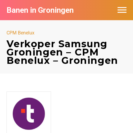
Banen in Groningen
Vacatures per bedrijf
CPM Benelux
De populairste vacatures in Groningen
Verkoper Samsung
Groningen – CPM
Nieuwsbrief feed
Benelux – Groningen