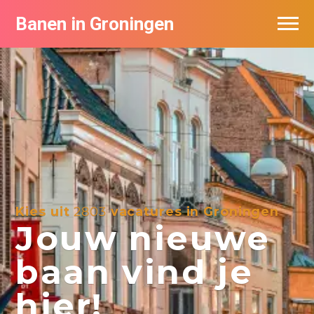
Banen in Groningen
Vacatures per bedrijf
De populairste vacatures in Groningen
Nieuwsbrief feed
Kies uit
2803
vacatures in Groningen
Jouw nieuwe
baan vind je
hier!