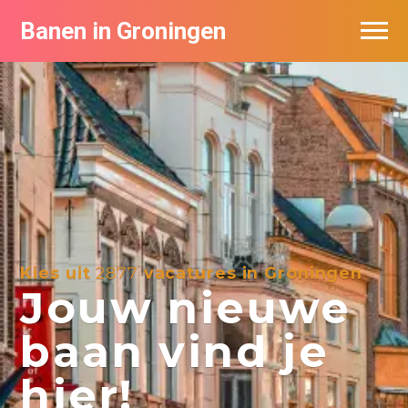
Banen in Groningen
Vacatures per bedrijf
De populairste vacatures in Groningen
Nieuwsbrief feed
Kies uit
2877
vacatures in Groningen
Jouw nieuwe
baan vind je
hier!