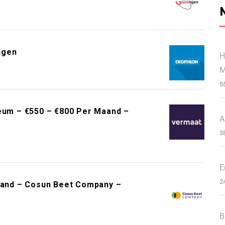
ngen
H
M
5
um – €550 – €800 Per Maand –
A
3
E
2
Maand – Cosun Beet Company –
B