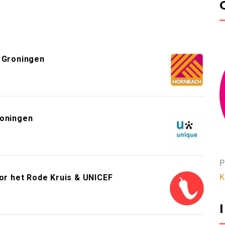
 Groningen
roningen
P
K
or het Rode Kruis & UNICEF