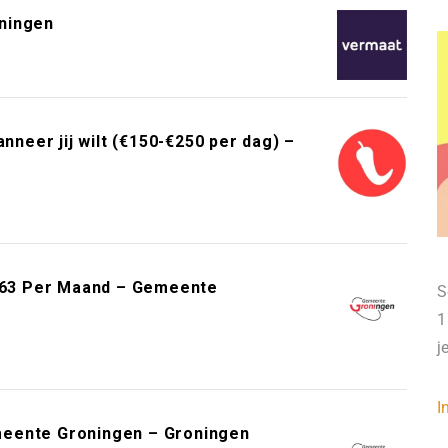
ningen
neer jij wilt (€150-€250 per dag) –
.163 Per Maand – Gemeente
S
1
j
I
meente Groningen – Groningen