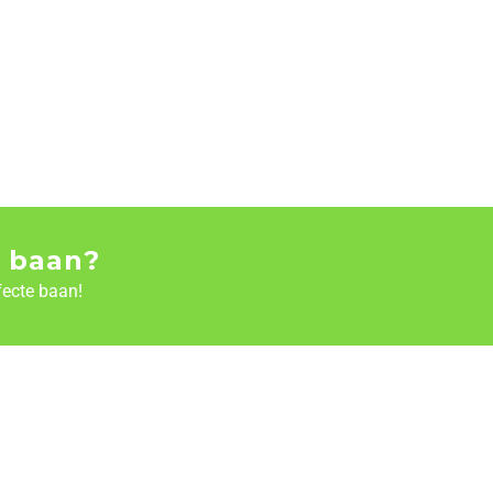
 baan?
fecte baan!