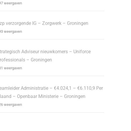
97 weergaven
zp verzorgende IG – Zorgwerk – Groningen
93 weergaven
trategisch Adviseur nieuwkomers – Uniforce
rofessionals – Groningen
81 weergaven
eamleider Administratie – €4.024,1 – €6.110,9 Per
aand – Openbaar Ministerie – Groningen
26 weergaven