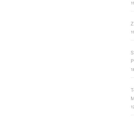
1
Z
1
S
P
1
T
M
1