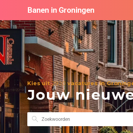
Banen in Groningen
Kies uit
2920
vacatures in Groning
Jouw nieuwe 