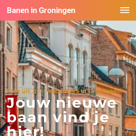
Banen in Groningen
Vacatures per bedrijf
De populairste vacatures in Groningen
Nieuwsbrief feed
Kies uit
2894
vacatures in Groningen
Jouw nieuwe
baan vind je
hier!