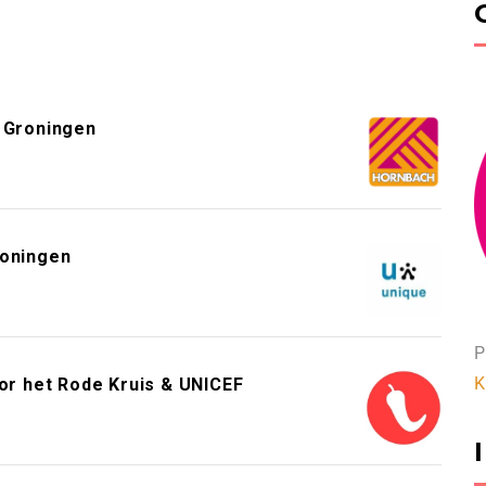
 Groningen
roningen
P
K
or het Rode Kruis & UNICEF