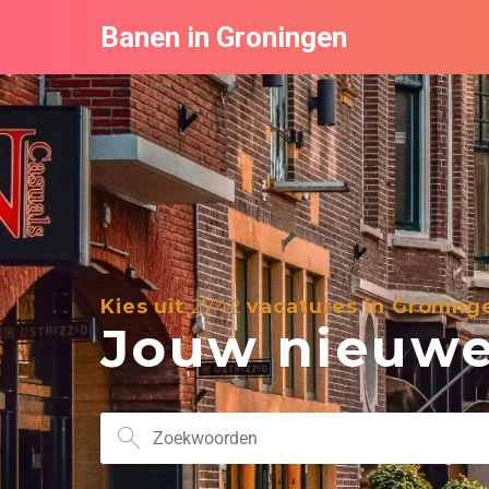
Banen in Groningen
Kies uit
2742
vacatures in Groning
Jouw nieuwe 