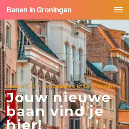
Banen in Groningen
Vacatures per bedrijf
De populairste vacatures in Groningen
Nieuwsbrief feed
Kies uit
2894
vacatures in Groningen
Jouw nieuwe
baan vind je
hier!