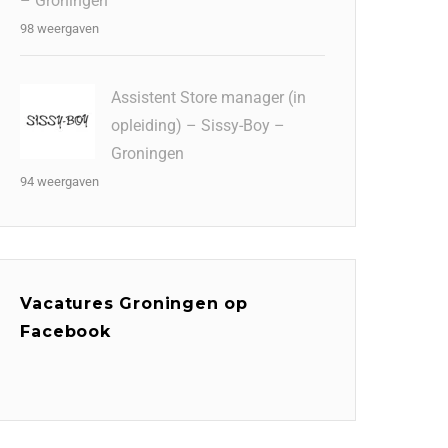
– Groningen
98 weergaven
Assistent Store manager (in
opleiding) – Sissy-Boy –
Groningen
94 weergaven
Vacatures Groningen op
Facebook