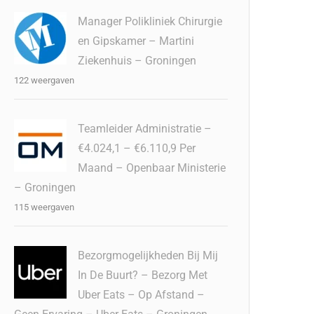
Manager Polikliniek Chirurgie
en Gipskamer – Martini
Ziekenhuis – Groningen
122 weergaven
Teamleider Administratie –
€4.024,1 – €6.110,9 Per
Maand – Openbaar Ministerie
– Groningen
115 weergaven
Bezorgmogelijkheden Bij Mij
In De Buurt? – Bezorg Met
Uber Eats – Op Afstand –