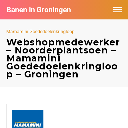
Banen in Groningen
Vacatures per bedrijf
Mamamini Goededoelenkringloop
De populairste vacatures in Groningen
Webshopmedewerker
– Noorderplantsoen –
Nieuwsbrief feed
Mamamini
Goededoelenkringloo
p – Groningen