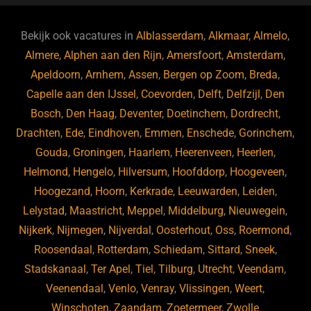
e
a
gr
s
e
d
b
d
a
ky
dI
Bekijk ook vacatures in
Alblasserdam
,
Alkmaar
,
Almelo
,
o
s
m
n
Almere
,
Alphen aan den Rijn
,
Amersfoort
,
Amsterdam
,
Apeldoorn
,
Arnhem
,
Assen
,
Bergen op Zoom
,
Breda
,
o
Capelle aan den IJssel
,
Coevorden
,
Delft
,
Delfzijl
,
Den
k
Bosch
,
Den Haag
,
Deventer
,
Doetinchem
,
Dordrecht
,
Drachten
,
Ede
,
Eindhoven
,
Emmen
,
Enschede
,
Gorinchem
,
Gouda
,
Groningen
,
Haarlem
,
Heerenveen
,
Heerlen
,
Helmond
,
Hengelo
,
Hilversum
,
Hoofddorp
,
Hoogeveen
,
Hoogezand
,
Hoorn
,
Kerkrade
,
Leeuwarden
,
Leiden
,
Lelystad
,
Maastricht
,
Meppel
,
Middelburg
,
Nieuwegein
,
Nijkerk
,
Nijmegen
,
Nijverdal
,
Oosterhout
,
Oss
,
Roermond
,
Roosendaal
,
Rotterdam
,
Schiedam
,
Sittard
,
Sneek
,
Stadskanaal
,
Ter Apel
,
Tiel
,
Tilburg
,
Utrecht
,
Veendam
,
Veenendaal
,
Venlo
,
Venray
,
Vlissingen
,
Weert
,
Winschoten
,
Zaandam
,
Zoetermeer
,
Zwolle