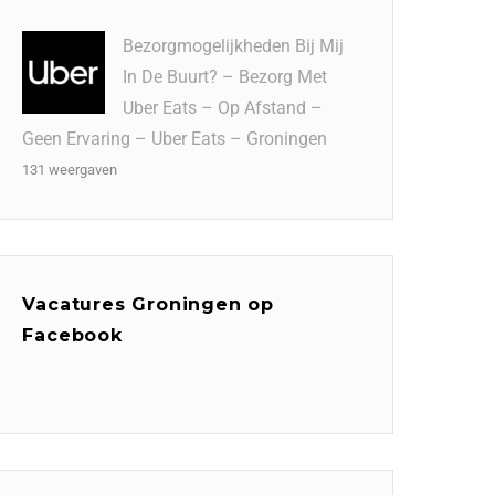
Bezorgmogelijkheden Bij Mij
In De Buurt? – Bezorg Met
Uber Eats – Op Afstand –
Geen Ervaring – Uber Eats – Groningen
131 weergaven
Vacatures Groningen op
Facebook