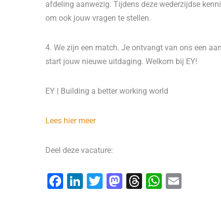
afdeling aanwezig. Tijdens deze wederzijdse kenni
om ook jouw vragen te stellen.
4. We zijn een match. Je ontvangt van ons een a
start jouw nieuwe uitdaging. Welkom bij EY!
EY | Building a better working world
Lees hier meer
Deel deze vacature:
F
Li
T
M
T
W
E
a
n
wi
a
hr
h
m
c
k
tt
st
e
at
ai