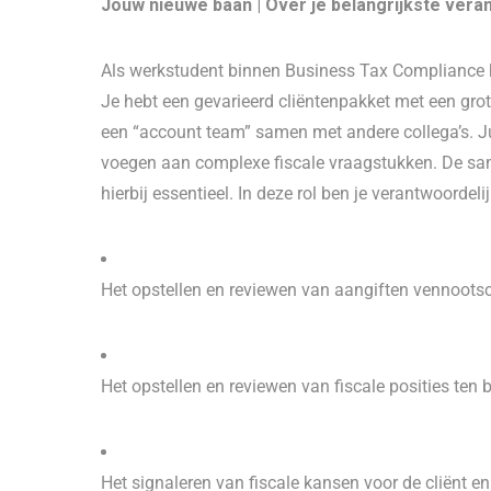
Jouw nieuwe baan | Over je belangrijkste vera
Als werkstudent binnen Business Tax Compliance he
Je hebt een gevarieerd cliëntenpakket met een gro
een “account team” samen met andere collega’s. Ju
voegen aan complexe fiscale vraagstukken. De sam
hierbij essentieel. In deze rol ben je verantwoordelij
Het opstellen en reviewen van aangiften vennoots
Het opstellen en reviewen van fiscale posities ten
Het signaleren van fiscale kansen voor de cliënt e