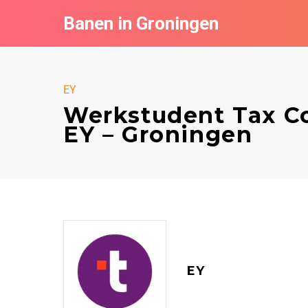
Banen in Groningen
EY
Werkstudent Tax C
EY – Groningen
EY