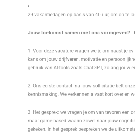
29 vakantiedagen op basis van 40 uur, om op te lad
Jouw toekomst samen met ons vormgeven? | Ov
1. Voor deze vacature vragen we je om naast je cv 
kans om jouw drijfveren, motivatie en persoonlijkhe
gebruik van AI-tools zoals ChatGPT, zolang jouw ei
2. Ons eerste contact: na jouw sollicitatie belt onz
kennismaking. We verkennen alvast kort over en wee
3. Het gesprek: we vragen je om van tevoren een o
maar game-based waarin zowel naar jouw cognitie
gekeken. In het gesprek bespreken we de uitkomste