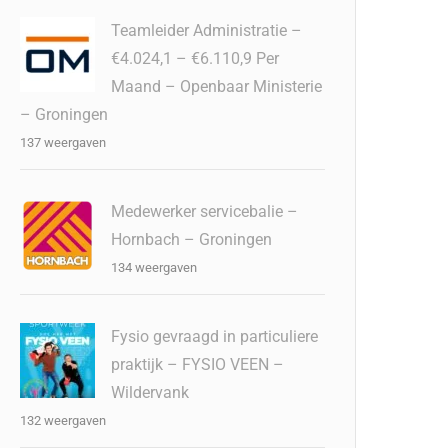
Teamleider Administratie –
€4.024,1 – €6.110,9 Per
Maand – Openbaar Ministerie
– Groningen
137 weergaven
Medewerker servicebalie –
Hornbach – Groningen
134 weergaven
Fysio gevraagd in particuliere
praktijk – FYSIO VEEN –
Wildervank
132 weergaven