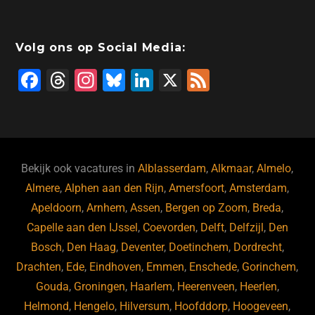
Volg ons op Social Media:
F
T
In
Bl
Li
X
F
a
hr
st
u
n
e
c
e
a
e
k
e
e
a
gr
s
e
d
b
d
a
ky
dI
Bekijk ook vacatures in
Alblasserdam
,
Alkmaar
,
Almelo
,
o
s
m
n
Almere
,
Alphen aan den Rijn
,
Amersfoort
,
Amsterdam
,
Apeldoorn
,
Arnhem
,
Assen
,
Bergen op Zoom
,
Breda
,
o
Capelle aan den IJssel
,
Coevorden
,
Delft
,
Delfzijl
,
Den
k
Bosch
,
Den Haag
,
Deventer
,
Doetinchem
,
Dordrecht
,
Drachten
,
Ede
,
Eindhoven
,
Emmen
,
Enschede
,
Gorinchem
,
Gouda
,
Groningen
,
Haarlem
,
Heerenveen
,
Heerlen
,
Helmond
,
Hengelo
,
Hilversum
,
Hoofddorp
,
Hoogeveen
,