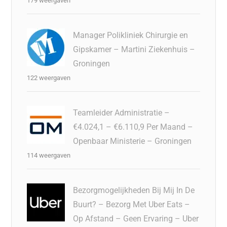
179 weergaven
Manager Polikliniek Chirurgie en
Gipskamer – Martini Ziekenhuis –
Groningen
122 weergaven
Teamleider Administratie –
€4.024,1 – €6.110,9 Per Maand –
Openbaar Ministerie – Groningen
114 weergaven
Bezorgmogelijkheden Bij Mij In De
Buurt? – Bezorg Met Uber Eats –
Op Afstand – Geen Ervaring – Uber