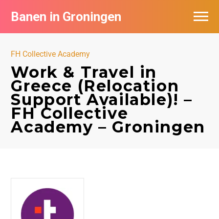
Banen in Groningen
Vacatures per bedrijf
FH Collective Academy
De populairste vacatures in Groningen
Work & Travel in
Greece (Relocation
Nieuwsbrief feed
Support Available)! –
FH Collective
Academy – Groningen