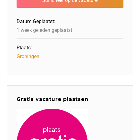
o
n
o
s
p
o
n
p
Datum Geplaatst:
k
1 week geleden geplaatst
Plaats:
Groningen
Gratis vacature plaatsen