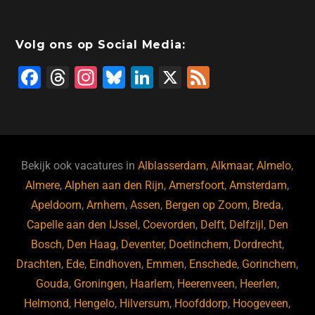
Volg ons op Social Media:
F
T
In
Bl
Li
X
F
a
hr
st
u
n
e
c
e
a
e
k
e
e
a
gr
s
e
d
b
d
a
ky
dI
Bekijk ook vacatures in
Alblasserdam
,
Alkmaar
,
Almelo
,
o
s
m
n
Almere
,
Alphen aan den Rijn
,
Amersfoort
,
Amsterdam
,
Apeldoorn
,
Arnhem
,
Assen
,
Bergen op Zoom
,
Breda
,
o
Capelle aan den IJssel
,
Coevorden
,
Delft
,
Delfzijl
,
Den
k
Bosch
,
Den Haag
,
Deventer
,
Doetinchem
,
Dordrecht
,
Drachten
,
Ede
,
Eindhoven
,
Emmen
,
Enschede
,
Gorinchem
,
Gouda
,
Groningen
,
Haarlem
,
Heerenveen
,
Heerlen
,
Helmond
,
Hengelo
,
Hilversum
,
Hoofddorp
,
Hoogeveen
,