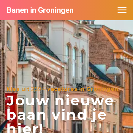
Banen in Groningen
Vacatures per bedrijf
De populairste vacatures in Groningen
Nieuwsbrief feed
Kies uit
2894
vacatures in Groningen
Jouw nieuwe
baan vind je
hier!