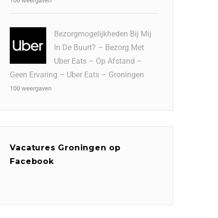
106 weergaven
Bezorgmogelijkheden Bij Mij
In De Buurt? – Bezorg Met
Uber Eats – Op Afstand –
Geen Ervaring – Uber Eats – Groningen
100 weergaven
Vacatures Groningen op
Facebook