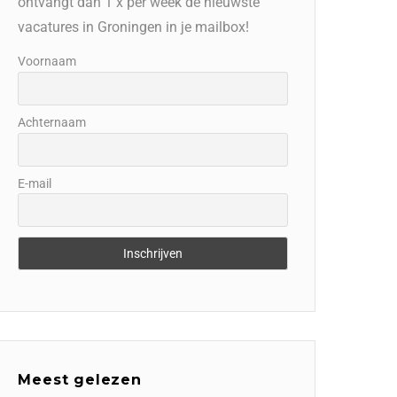
ontvangt dan 1 x per week de nieuwste
vacatures in Groningen in je mailbox!
Voornaam
Achternaam
E-mail
Meest gelezen