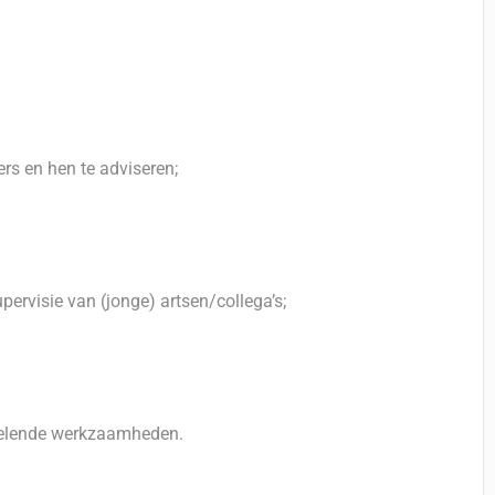
s en hen te adviseren;
upervisie van (jonge) artsen/collega’s;
selende werkzaamheden.