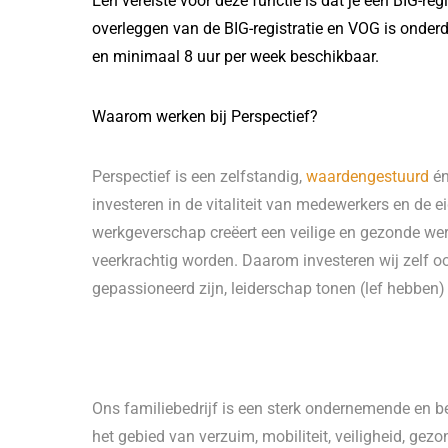
Een vereiste voor deze functie is dat je een BIG-regi
overleggen van de BIG-registratie en VOG is onderd
en minimaal 8 uur per week beschikbaar.
Waarom werken bij Perspectief?
Perspectief is een zelfstandig,
waardengestuurd
én
investeren in de vitaliteit van medewerkers en de e
werkgeverschap creëert een veilige en gezonde we
veerkrachtig worden. Daarom investeren wij zelf ook
gepassioneerd zijn, leiderschap tonen (lef hebben) 
Ons familiebedrijf is een sterk ondernemende en b
het gebied van verzuim, mobiliteit, veiligheid, g