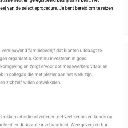
stratie hebt en geregistreerd bedrijfsarts bent. Het
eel van de selectieprocedure. Je bent bereid om te reizen
 vernieuwend familiebedrijf dat klanten uitdaagt te
igen organisatie. Continu investeren in goed
rkomgeving en zorgt ervoor dat medewerkers vitaal en
 in collega’s die met plezier aan het werk zijn,
en zichzelf willen ontwikkelen.
etrokken arbodienstverlener met veel kennis en kunde op
ezondheid en duurzame inzetbaarheid. Werkgevers en hun