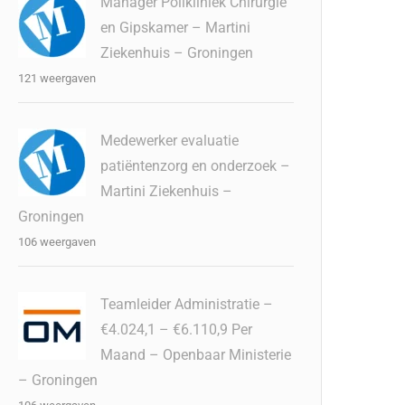
Manager Polikliniek Chirurgie
en Gipskamer – Martini
Ziekenhuis – Groningen
121 weergaven
Medewerker evaluatie
patiëntenzorg en onderzoek –
Martini Ziekenhuis –
Groningen
106 weergaven
Teamleider Administratie –
€4.024,1 – €6.110,9 Per
Maand – Openbaar Ministerie
– Groningen