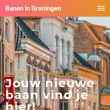
Banen in Groningen
Vacatures per bedrijf
De populairste vacatures in Groningen
Nieuwsbrief feed
Kies uit
2894
vacatures in Groningen
Jouw nieuwe
baan vind je
hier!